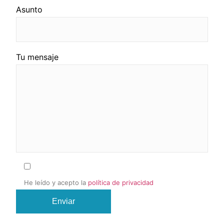
Asunto
Por favor, deja este campo vacío.
Por favor, deja este campo vacío.
Tu mensaje
He leído y acepto la
política de privacidad